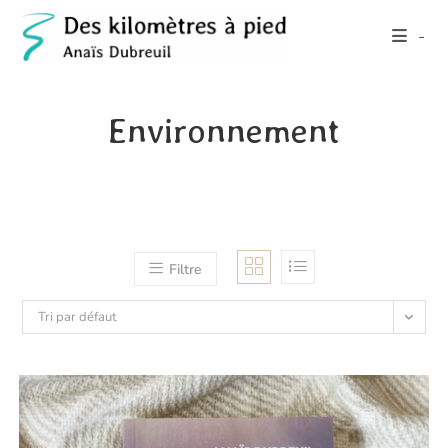
Skip
-
to
content
Environnement
Filtre
Tri par défaut