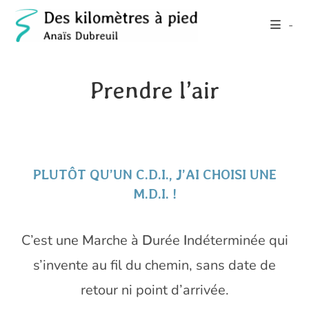
Skip
-
to
content
Prendre l’air
PLUTÔT QU’UN C.D.I., J’AI CHOISI UNE
M.D.I. !
C’est une
M
arche à
D
urée
I
ndéterminée qui
s’invente au fil du chemin, sans date de
retour ni point d’arrivée.