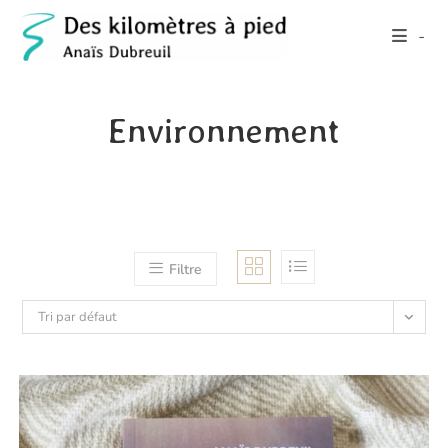
Skip
-
to
content
Environnement
Filtre
Tri par défaut