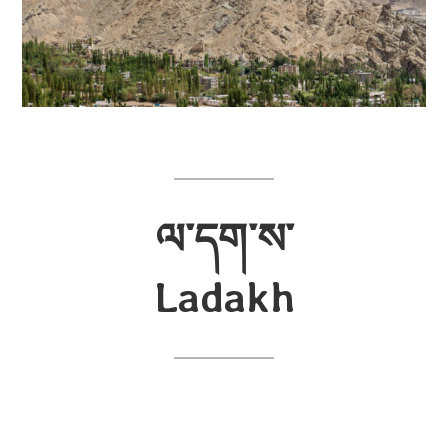
ལ་དག་ས་
Ladakh