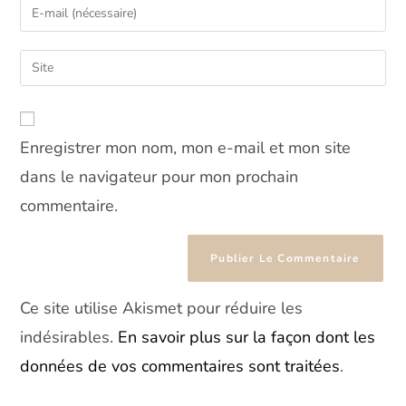
Enter
or
your
username
email
Saisir
to
address
l’URL
comment
to
de
comment
votre
Enregistrer mon nom, mon e-mail et mon site
site
(facultatif)
dans le navigateur pour mon prochain
commentaire.
Ce site utilise Akismet pour réduire les
indésirables.
En savoir plus sur la façon dont les
données de vos commentaires sont traitées
.