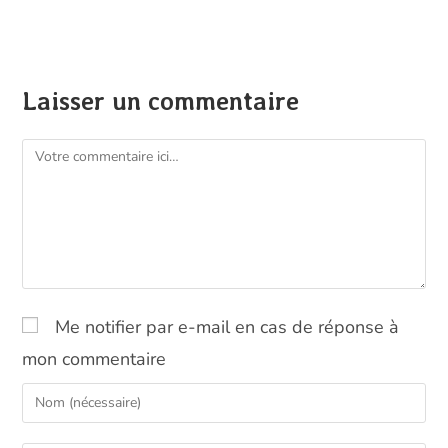
Laisser un commentaire
Comment
Me notifier par e-mail en cas de réponse à
mon commentaire
Enter
your
name