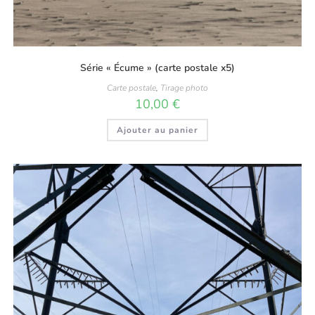
Série « Écume » (carte postale x5)
Carte postale
,
Tirage photo
10,00
€
Ajouter au panier