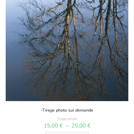
-Tirage photo sur demande
Tirage photo
Plage
15,00
€
–
25,00
€
de
prix :
Ce