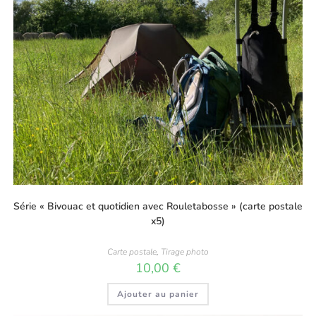
Série « Bivouac et quotidien avec Rouletabosse » (carte postale
x5)
Carte postale
,
Tirage photo
10,00
€
Ajouter au panier