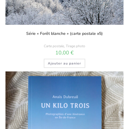
Série « Forêt blanche » (carte postale x5)
Carte postale
,
Tirage photo
10,00
€
Ajouter au panier