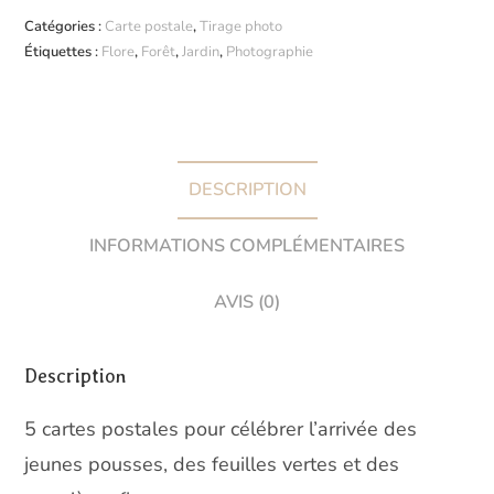
"L'arrivée
Catégories :
Carte postale
,
Tirage photo
du
Étiquettes :
Flore
,
Forêt
,
Jardin
,
Photographie
printemps"
(carte
postale
x5)
DESCRIPTION
INFORMATIONS COMPLÉMENTAIRES
AVIS (0)
Description
5 cartes postales pour célébrer l’arrivée des
jeunes pousses, des feuilles vertes et des