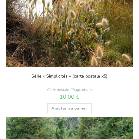
Série « Simplicités » (carte postale x5)
Carte postale
,
Tirage photo
10,00
€
Ajouter au panier