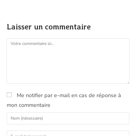
Laisser un commentaire
Comment
Me notifier par e-mail en cas de réponse à
mon commentaire
Enter
your
name
Enter