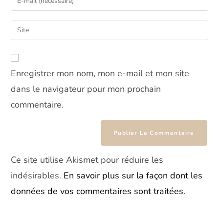
or
your
username
email
Saisir
to
address
l’URL
comment
to
de
comment
votre
Enregistrer mon nom, mon e-mail et mon site
site
(facultatif)
dans le navigateur pour mon prochain
commentaire.
Ce site utilise Akismet pour réduire les
indésirables.
En savoir plus sur la façon dont les
données de vos commentaires sont traitées
.