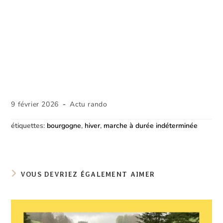
Publication
Post
9 février 2026
Actu rando
publiée :
category:
étiquettes
:
bourgogne
,
hiver
,
marche à durée indéterminée
VOUS DEVRIEZ ÉGALEMENT AIMER