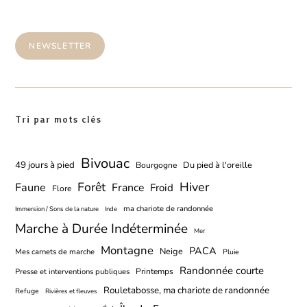
NEWSLETTER
Tri par mots clés
Bivouac
49 jours à pied
Du pied à l'oreille
Bourgogne
Forêt
Hiver
Faune
France
Froid
Flore
ma chariote de randonnée
Immersion / Sons de la nature
Inde
Marche à Durée Indéterminée
Mer
Montagne
PACA
Neige
Mes carnets de marche
Pluie
Randonnée courte
Printemps
Presse et interventions publiques
Rouletabosse, ma chariote de randonnée
Refuge
Rivières et fleuves