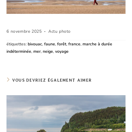
Publication
Post
6 novembre 2025
Actu photo
publiée :
category:
étiquettes
:
bivouac
,
faune
,
forêt
,
france
,
marche à durée
indéterminée
,
mer
,
neige
,
voyage
VOUS DEVRIEZ ÉGALEMENT AIMER