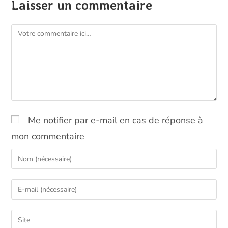
Laisser un commentaire
Comment
Me notifier par e-mail en cas de réponse à
mon commentaire
Enter
your
name
Enter
or
your
username
email
Saisir
to
address