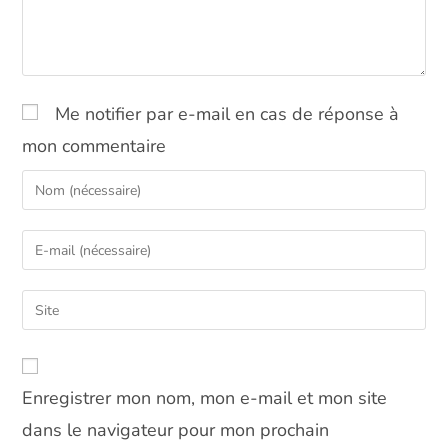
Me notifier par e-mail en cas de réponse à
mon commentaire
Enter
your
name
Enter
or
your
username
email
Saisir
to
address
l’URL
comment
to
de
comment
votre
Enregistrer mon nom, mon e-mail et mon site
site
(facultatif)
dans le navigateur pour mon prochain