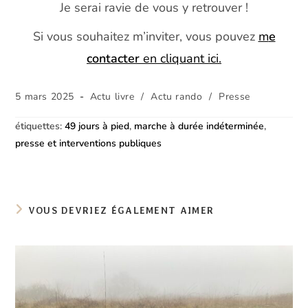
Je serai ravie de vous y retrouver !
Si vous souhaitez m’inviter, vous pouvez
m
e
contacter
en cliquant ici.
Publication
Post
5 mars 2025
Actu livre
/
Actu rando
/
Presse
publiée :
category:
étiquettes
:
49 jours à pied
,
marche à durée indéterminée
,
presse et interventions publiques
VOUS DEVRIEZ ÉGALEMENT AIMER